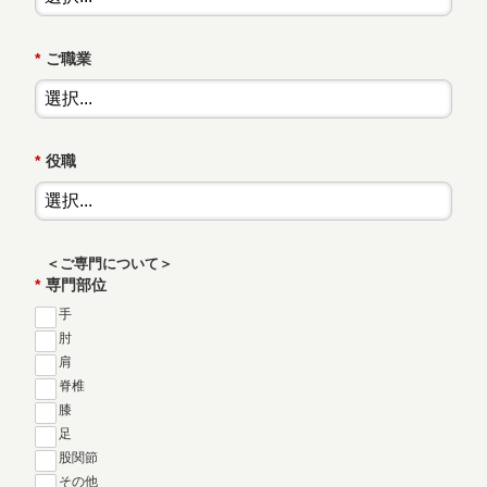
*
ご職業
*
役職
＜ご専門について＞
*
専門部位
手
肘
肩
脊椎
膝
足
股関節
その他