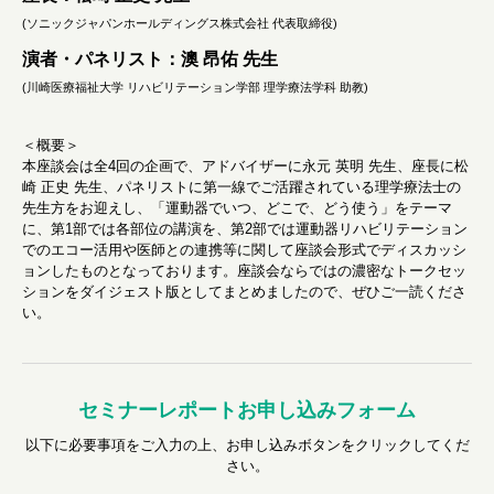
(ソニックジャパンホールディングス株式会社 代表取締役)
演者・パネリスト：澳 昂佑 先生
(川崎医療福祉大学 リハビリテーション学部 理学療法学科 助教)
＜概要＞
本座談会は全4回の企画で、アドバイザーに永元 英明 先生、座長に松
崎 正史 先生、パネリストに第一線でご活躍されている理学療法士の
先生方をお迎えし、「運動器でいつ、どこで、どう使う」をテーマ
に、第1部では各部位の講演を、第2部では運動器リハビリテーション
でのエコー活用や医師との連携等に関して座談会形式でディスカッシ
ョンしたものとなっております。座談会ならではの濃密なトークセッ
ションをダイジェスト版としてまとめましたので、ぜひご一読くださ
い。
セミナーレポートお申し込みフォーム
以下に必要事項をご入力の上、お申し込みボタンをクリックしてくだ
さい。