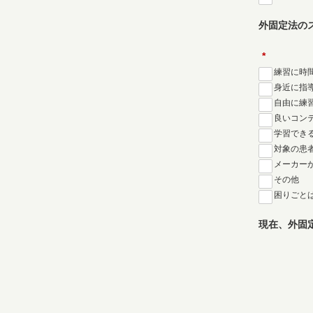
外固定法の
*
練習に時
身近に指
自由に練
良いコン
学習でき
対象の患
メーカー
その他
困りごと
現在、外固