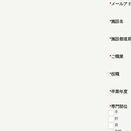
*
メールア
*
施設名
*
施設都道
*
ご職業
*
役職
*
卒業年度
*
専門部位
手
肘
肩