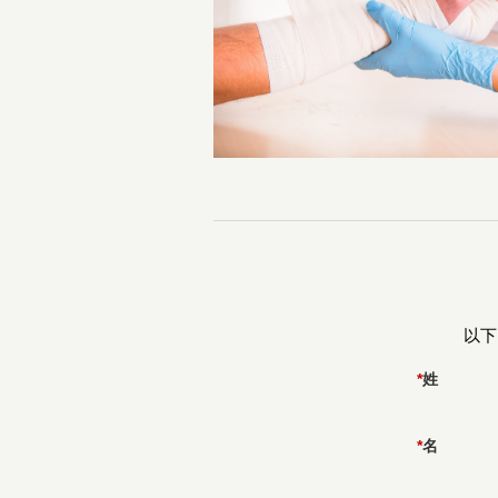
以下
*
姓
*
名