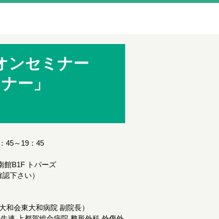
ズオンセミナー
ミナー」
：45～19：45
館B1F トパーズ
確認下さい）
団大和会東大和病院 副院長）
厚生連 上都賀総合病院 整形外科 外傷外