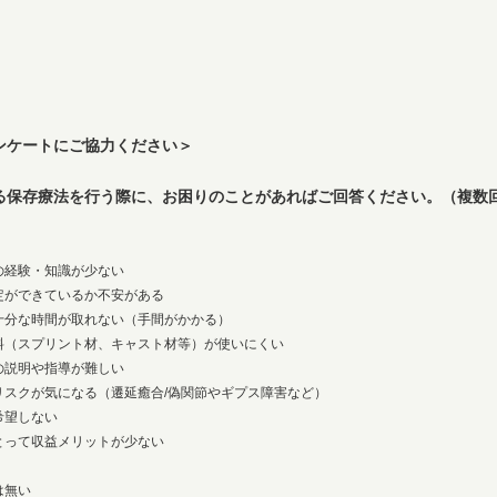
ンケートにご協力ください＞
る保存療法を行う際に、お困りのことがあればご回答ください。（複数
の経験・知識が少ない
定ができているか不安がある
十分な時間が取れない（手間がかかる）
料（スプリント材、キャスト材等）が使いにくい
の説明や指導が難しい
リスクが気になる（遷延癒合/偽関節やギプス障害など）
希望しない
とって収益メリットが少ない
は無い