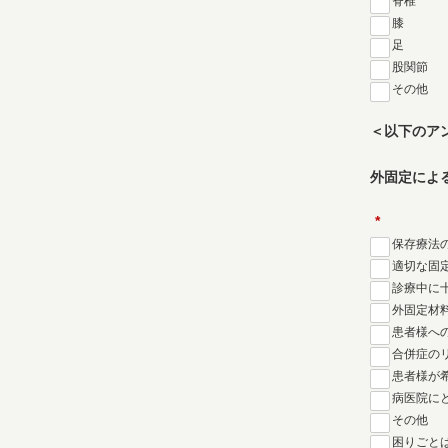
脊椎
膝
足
股関節
その他
＜以下のア
外固定によ
*
保存療法
適切な固
診療中に
外固定材
患者様へ
合併症の
患者様が
病医院に
その他
困りごと