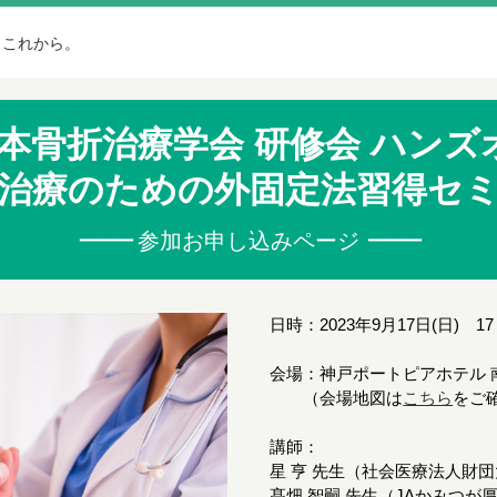
、これから。
 日本骨折治療学会 研修会 ハン
治療のための外固定法習得セ
ーーー
参加お申し込みページ
ーーー
日時：2023年9月17日(日) 17
会場：神戸ポートピアホテル 南
（会場地図は
こちら
をご
講師：
星 亨 先生（社会医療法人財
髙畑 智嗣 先生（JAかみつが