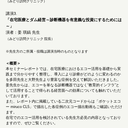
（みどり訪問クリニック）
講演3.
「在宅医療とダム経営～診断機器を有意義な投資にするためには
～」
演者：姜 琪鎬 先生
（みどり訪問クリニック 院長）
※先生方のご所属・役職は講演当時のものとなります
＜概要＞
本セミナーレポートでは、在宅医療におけるエコー活用を基礎から実
践まで分かりやすく整理し、導入により診療がどのように変わるのか
を多田先生と大野先生より豊富な症例を交えて解説いただきました。
姜先生からは、エコーを単なる診断機器ではなく“教育的インフラ”と
して活用することで得られる経営面への効果についても触れていただ
いております。
また、レポート内に掲載している二次元コードからは「ポケットエコ
ー miruco CL5」で描出した各症例のエコー描出動画もご確認いただけ
ます。
在宅でのエコー活用を検討されている先生方必見の内容となっており
ますので、ぜひご覧ください。