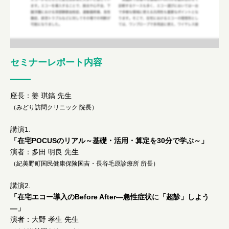
セミナーレポート内容
座長：姜 琪鎬 先生
（みどり訪問クリニック 院長）
講演1.
「在宅POCUSのリアル～基礎・活用・算定を30分で学ぶ～」
演者：多田 明良 先生
（紀美野町国民健康保険国吉・長谷毛原診療所 所長）
講演2.
「在宅エコー導入のBefore After―急性症状に「超診」しよう
―」
演者：大野 孝生 先生