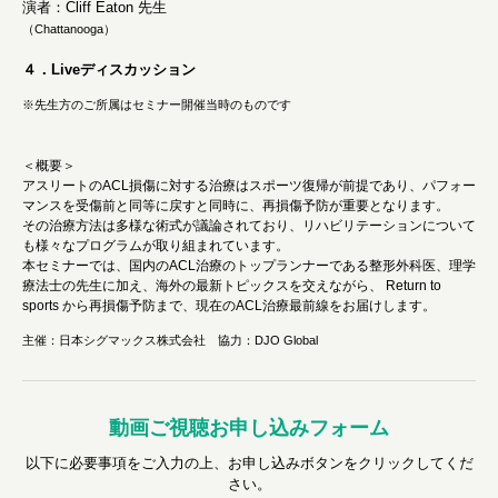
演者：Cliff Eaton 先生
（Chattanooga）
４．Liveディスカッション
※先生方のご所属はセミナー開催当時のものです
＜概要＞
アスリートのACL損傷に対する治療はスポーツ復帰が前提であり、パフォー
マンスを受傷前と同等に戻すと同時に、再損傷予防が重要となります。
その治療方法は多様な術式が議論されており、リハビリテーションについて
も様々なプログラムが取り組まれています。
本セミナーでは、国内のACL治療のトップランナーである整形外科医、理学
療法士の先生に加え、海外の最新トピックスを交えながら、 Return to
sports から再損傷予防まで、現在のACL治療最前線をお届けします。
主催：日本シグマックス株式会社 協力：DJO Global
動画ご視聴お申し込みフォーム
以下に必要事項をご入力の上、お申し込みボタンをクリックしてくだ
さい。