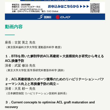
動画内容
座長：古賀 英之 先生
（東京医科歯科大学大学院 運動器外科学 教授）
１．BTBを用いた解剖学的ACL再建術＋大規模前向き研究から考える
ACL損傷予防
演者：武冨 修治 先生
（東京大学大学院 医学系研究科整形外科学 講師）
２．ACL再建術後のスポーツ復帰のためのリハビリテーション～パフ
ォーマンス向上と再損傷予防の両立～
演者：大見 頼一 先生
（日本鋼管病院 リハビリテーション技術科 副科長）
３．Current concepts to optimise ACL graft maturation and
recovery