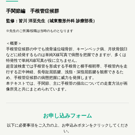
手関節編 手根管症候群
監修：皆川 洋至先生（城東整形外科 診療部長）
※先生のご所属/役職は当時のものとなります
＜概要＞
手根管症候群の中でも撓骨遠位端骨折、キーンベック病、月状骨脱臼
などに続発するものは単純X線写真で病態を把握できますが、多くは
特発性で単純X線写真が役に立ちません。
超音波検査では手根管を形成する手根骨と横手根靭帯、手根管内を走
行する正中神経、長母趾屈筋腱、浅指・深指屈筋腱を観察できるた
め、手根管症候群の病態把握に威力を発揮します。
本テキストでは、手関節、主に手根管の描出についての走査方法が画
像所見と共にまとめられています。
お申し込みフォーム
以下に必要事項をご入力の上、お申込みボタンをクリックしてくださ
い。