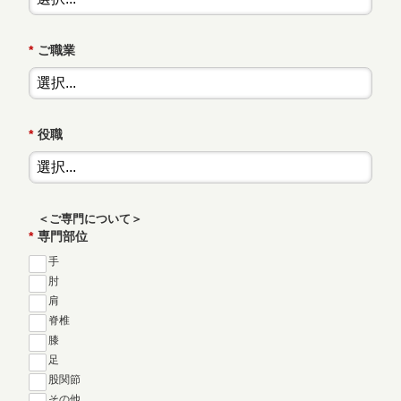
*
ご職業
*
役職
＜ご専門について＞
*
専門部位
手
肘
肩
脊椎
膝
足
股関節
その他