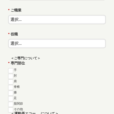
*
ご職業
*
役職
＜ご専門について＞
*
専門部位
手
肘
肩
脊椎
膝
足
股関節
その他
＜運動器エコー
について＞