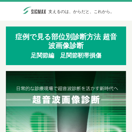
支えるのは、からだと、これから。
症例で見る部位別診断方法 超音
波画像診断
足関節編 足関節靭帯損傷