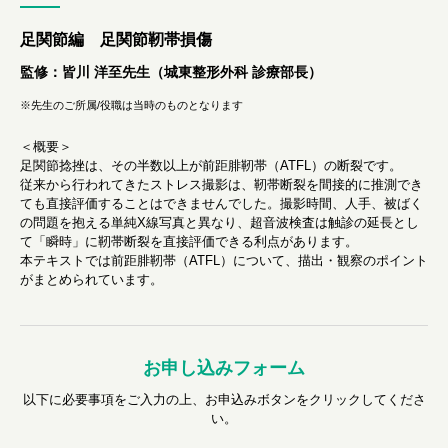
足関節編 足関節靭帯損傷
監修：皆川 洋至先生（城東整形外科 診療部長）
※先生のご所属/役職は当時のものとなります
＜概要＞
足関節捻挫は、その半数以上が前距腓靭帯（ATFL）の断裂です。
従来から行われてきたストレス撮影は、靭帯断裂を間接的に推測でき
ても直接評価することはできませんでした。撮影時間、人手、被ばく
の問題を抱える単純X線写真と異なり、超音波検査は触診の延長とし
て「瞬時」に靭帯断裂を直接評価できる利点があります。
本テキストでは前距腓靭帯（ATFL）について、描出・観察のポイント
がまとめられています。
お申し込みフォーム
以下に必要事項をご入力の上、お申込みボタンをクリックしてくださ
い。